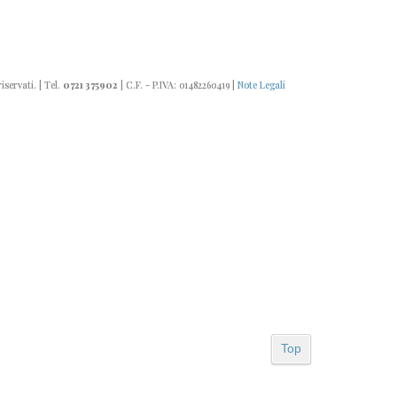
riservati. | Tel.
0721 375902
| C.F. - P.IVA: 01482260419 |
Note Legali
Top