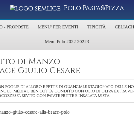
Polo Pasta&Pizza
O - PROPOSTE
MENU' PER EVENTI
TIPICITÀ
CELIACH
Menu Polo 2022 20223
etto di Manzo
ace Giulio Cesare
on foglie di alloro e fette di guanciale stagionato delle n
ngue, media e ben cotta, condito con olio di oliva extra ve
 Scozzese", sevito con patate fritte e insalata mista